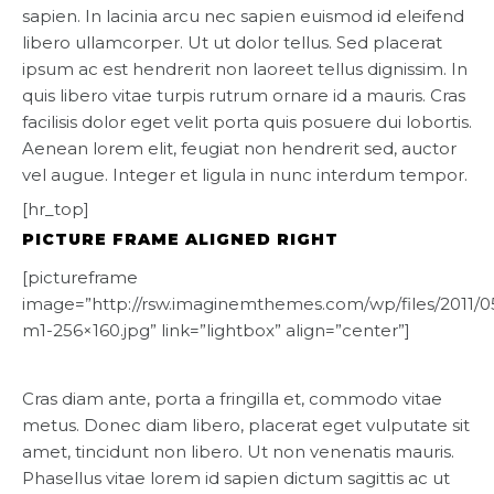
sapien. In lacinia arcu nec sapien euismod id eleifend
libero ullamcorper. Ut ut dolor tellus. Sed placerat
ipsum ac est hendrerit non laoreet tellus dignissim. In
quis libero vitae turpis rutrum ornare id a mauris. Cras
facilisis dolor eget velit porta quis posuere dui lobortis.
Aenean lorem elit, feugiat non hendrerit sed, auctor
vel augue. Integer et ligula in nunc interdum tempor.
[hr_top]
PICTURE FRAME ALIGNED RIGHT
[pictureframe
image=”http://rsw.imaginemthemes.com/wp/files/2011/0
m1-256×160.jpg” link=”lightbox” align=”center”]
Cras diam ante, porta a fringilla et, commodo vitae
metus. Donec diam libero, placerat eget vulputate sit
amet, tincidunt non libero. Ut non venenatis mauris.
Phasellus vitae lorem id sapien dictum sagittis ac ut