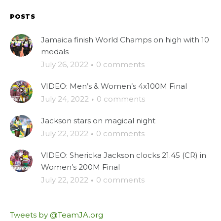
POSTS
Jamaica finish World Champs on high with 10
medals
July 26, 2022
·
0 comments
VIDEO: Men’s & Women’s 4x100M Final
July 24, 2022
·
0 comments
Jackson stars on magical night
July 22, 2022
·
0 comments
VIDEO: Shericka Jackson clocks 21.45 (CR) in
Women’s 200M Final
July 22, 2022
·
0 comments
Tweets by @TeamJA.org