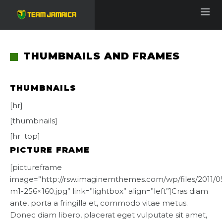
THUMBNAILS AND FRAMES
THUMBNAILS
[hr]
[thumbnails]
[hr_top]
PICTURE FRAME
[pictureframe
image=”http://rsw.imaginemthemes.com/wp/files/2011/0
m1-256×160.jpg” link=”lightbox” align=”left”]Cras diam
ante, porta a fringilla et, commodo vitae metus.
Donec diam libero, placerat eget vulputate sit amet,