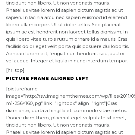
tincidunt non libero. Ut non venenatis mauris.
Phasellus vitae lorem id sapien dictum sagittis ac ut
sapien. In lacinia arcu nec sapien euismod id eleifend
libero ullamcorper. Ut ut dolor tellus. Sed placerat
ipsum ac est hendrerit non laoreet tellus dignissim. In
quis libero vitae turpis rutrum ornare id a mauris. Cras
facilisis dolor eget velit porta quis posuere dui lobortis.
Aenean lorem elit, feugiat non hendrerit sed, auctor
vel augue. Integer et ligula in nunc interdum tempor.
[hr_top]
PICTURE FRAME ALIGNED LEFT
[pictureframe
image=”http://rsw.imaginemthemes.com/wp/files/2011/0
m1-256×160.jpg” link=”lightbox” align=”right”]Cras
diam ante, porta a fringilla et, commodo vitae metus.
Donec diam libero, placerat eget vulputate sit amet,
tincidunt non libero. Ut non venenatis mauris.
Phasellus vitae lorem id sapien dictum sagittis ac ut